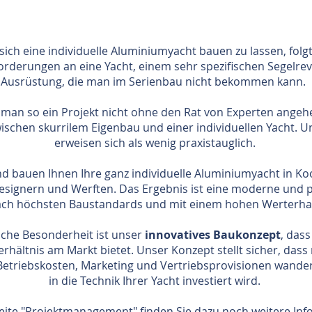
ich eine individuelle Aluminiumyacht bauen zu lassen, folgt
forderungen an eine Yacht, einem sehr spezifischen Segelrev
Ausrüstung, die man im Serienbau nicht bekommen kann.
man so ein Projekt nicht ohne den Rat von Experten angehen.
ischen skurrilem Eigenbau und einer individuellen Yacht. 
erweisen sich als wenig praxistauglich.
d bauen Ihnen Ihre ganz individuelle Aluminiumyacht in Ko
signern und Werften. Das Ergebnis ist eine moderne und 
ch höchsten Baustandards und mit einem hohen Werterhal
iche Besonderheit ist unser
innovatives Baukonzept
, das
erhältnis am Markt bietet. Unser Konzept stellt sicher, dass 
Betriebskosten, Marketing und Vertriebsprovisionen wander
in die Technik Ihrer Yacht investiert wird.
eite "
Projektmanagement
" finden Sie dazu noch weitere Inf