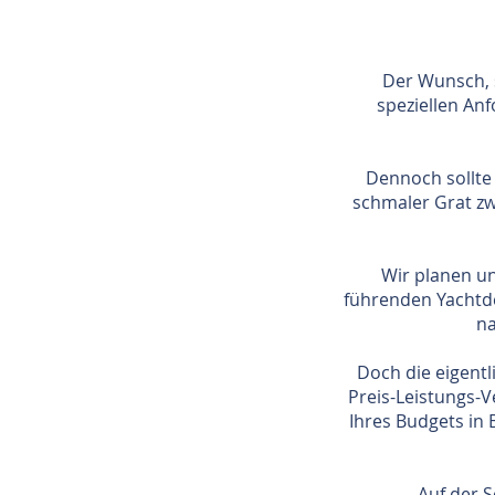
Der Wunsch, s
speziellen An
Dennoch sollte 
schmaler Grat zw
Wir planen un
führenden Yachtde
na
Doch die eigentl
Preis-Leistungs-V
Ihres Budgets in 
Auf der S